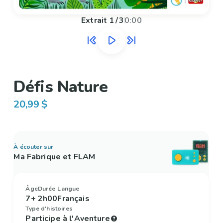
Extrait
1
/
3
0:00
Défis Nature
20,99 $
À écouter sur
Ma Fabrique et FLAM
Âge
Durée
Langue
7+
2h00
Français
Type d'histoires
Participe à l'Aventure