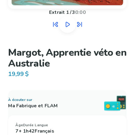
Extrait
1
/
3
0:00
Margot, Apprentie véto en
Australie
19,99 $
À écouter sur
Ma Fabrique et FLAM
Âge
Durée
Langue
7+
1h42
Français