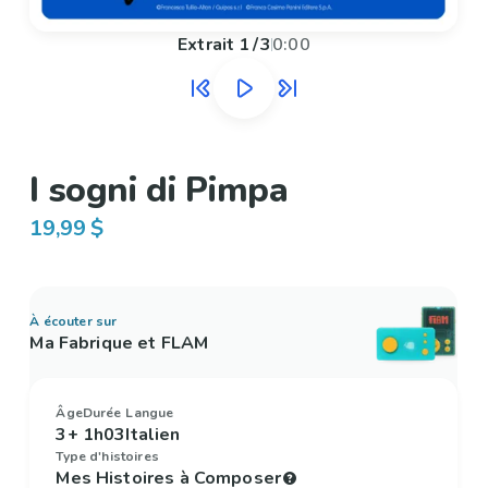
Extrait
1
/
3
0:00
I sogni di Pimpa
19,99 $
À écouter sur
Ma Fabrique et FLAM
Âge
Durée
Langue
3+
1h03
Italien
Type d'histoires
Mes Histoires à Composer