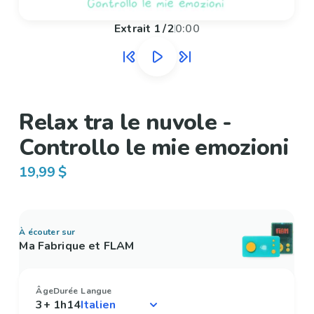
Extrait
1
/
2
0:00
Relax tra le nuvole -
Controllo le mie emozioni
19,99 $
À écouter sur
Ma Fabrique et FLAM
Âge
Durée
Langue
3+
1h14