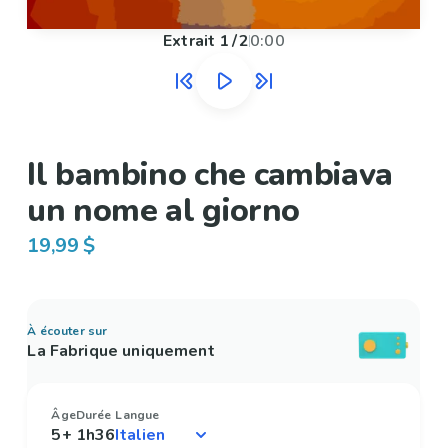
Extrait
1
/
2
0:00
Il bambino che cambiava
un nome al giorno
19,99 $
À écouter sur
La Fabrique uniquement
Âge
Durée
Langue
5+
1h36