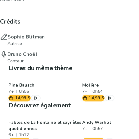
Crédits
Sophie Blitman
Autrice
Bruno Choël
Conteur
Livres du même thème
Pina Bausch
Molière
7+
0h55
7+
0h54
14,99 $
14,99 $
Découvrez également
Fables de La Fontaine et saynètes
Andy Warhol
quotidiennes
7+
0h57
6+
1h12