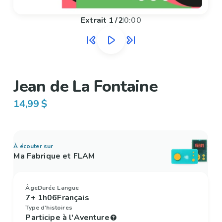
Extrait
1
/
2
0:00
Jean de La Fontaine
14,99 $
À écouter sur
Ma Fabrique et FLAM
Âge
Durée
Langue
7+
1h06
Français
Type d'histoires
Participe à l'Aventure