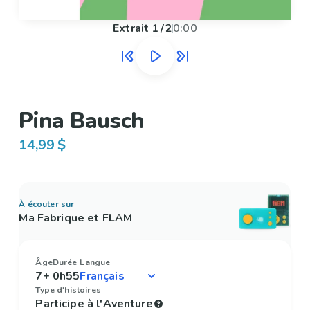
Extrait
1
/
2
0:00
Pina Bausch
14,99 $
À écouter sur
Ma Fabrique et FLAM
Âge
Durée
Langue
7+
0h55
Type d'histoires
Participe à l'Aventure