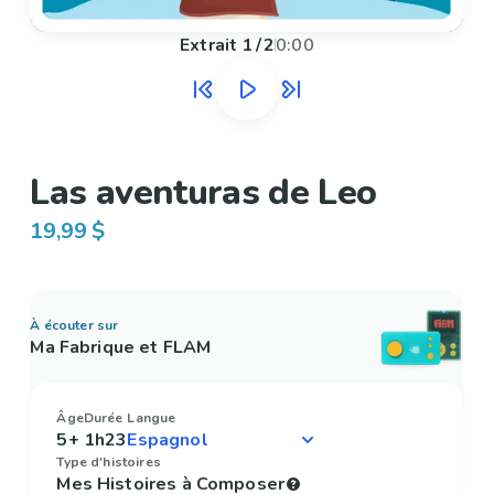
Extrait
1
/
2
0:00
Las aventuras de Leo
19,99 $
À écouter sur
Ma Fabrique et FLAM
Âge
Durée
Langue
5+
1h23
Type d'histoires
Mes Histoires à Composer