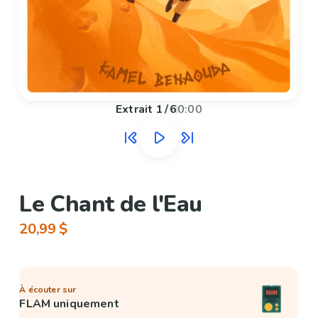
Extrait
1
/
6
0:00
Le Chant de l'Eau
20,99 $
À écouter sur
FLAM uniquement