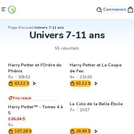
Connexion
Page d'accueil
Univers 7-11 ans
Univers 7-11 ans
55 résultats
Harry Potter et l'Ordre du
Harry Potter et La Coupe
Phénix
de Feu
9+
30h52
9+
21h30
63,12 $
63,12 $
Prix réduit
La Colo de la Belle Étoile
Harry Potter™ - Tomes 4 à
7+
2h37
5
126,24 $
9+
107,28 $
20,99 $