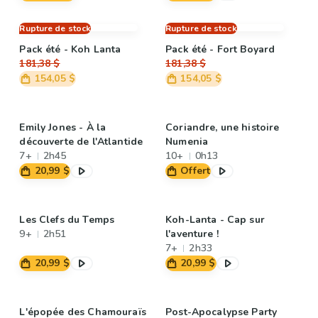
Rupture de stock
Rupture de stock
Pack été - Koh Lanta
Pack été - Fort Boyard
181,38 $
181,38 $
154,05 $
154,05 $
Emily Jones - À la
Coriandre, une histoire
découverte de l'Atlantide
Numenia
7+
2h45
10+
0h13
20,99 $
Offert
Les Clefs du Temps
Koh-Lanta - Cap sur
9+
2h51
l'aventure !
7+
2h33
20,99 $
20,99 $
L'épopée des Chamouraïs
Post-Apocalypse Party