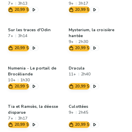
7+
3h13
9+
3h17
20,99 $
20,99 $
Sur les traces d'Odin
Mysterium, la croisière
7+
3h14
hantée
9+
2h30
20,99 $
20,99 $
Numenia - Le portail de
Dracula
Brocéliande
11+
2h40
10+
1h30
20,99 $
20,99 $
Tia et Ramsès, la déesse
Culottées
disparue
9+
2h45
7+
3h17
20,99 $
20,99 $