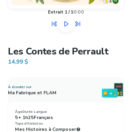
Extrait
1
/
1
0:00
Les Contes de Perrault
14,99 $
À écouter sur
Ma Fabrique et FLAM
Âge
Durée
Langue
5+
1h25
Français
Type d'histoires
Mes Histoires à Composer