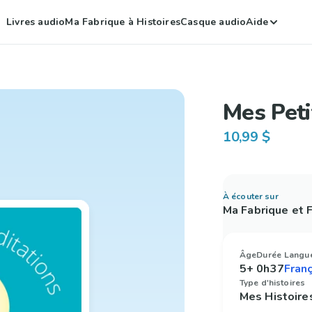
Livres audio
Ma Fabrique à Histoires
Casque audio
Aide
Mes Peti
10,99 $
À écouter sur
Ma Fabrique et
Âge
Durée
Langu
5+
0h37
Type d'histoires
Mes Histoire