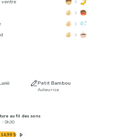
 ventre
e
ud
Lunii
Petit Bambou
Auteu·r·ice
ture au fil des sons
0h30
14,99 $