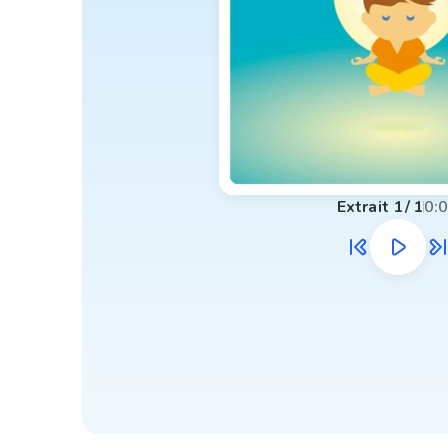
Extrait
1
/
1
0: