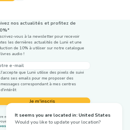
ivez nos actualités et profitez de
10%*
nscrivez-vous à la newsletter pour recevoir
utes les dernières actualités de Lunii et une
duction de 10% à utiliser sur notre catalogue
livres audio !
J’accepte que Lunii utilise des pixels de suivi
dans ses emails pour me proposer des
messages correspondant à mes centres
d'intérêt
Je m'inscris
It seems you are located in:
United States
re email est utilisé par Lunii uniquement pour vous
Would you like to update your location?
oyer notre newsletter. En savoir plus sur la
gestion
vos données et vos droits.