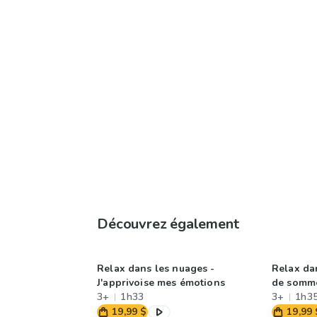
Découvrez également
Relax dans les nuages -
Relax da
J'apprivoise mes émotions
de somme
3+
1h33
3+
1h3
19,99 $
19,99 