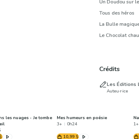
Un Doudou sur le
Tous des héros
La Bulle magiqu
Le Chocolat cha
Crédits
Les Éditions 
Auteu·r·ice
ns les nuages - Je tombe
Mes humeurs en poésie
Na
il
3+
0h24
1+
5
$
10,99 $