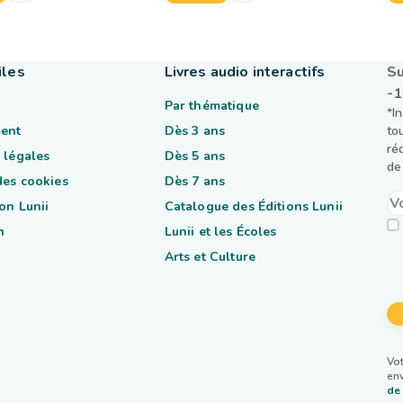
iles
Livres audio interactifs
Su
-
Par thématique
*I
ent
Dès 3 ans
to
ré
 légales
Dès 5 ans
de 
des cookies
Dès 7 ans
on Lunii
Catalogue des Éditions Lunii
n
Lunii et les Écoles
Arts et Culture
Vot
env
de 