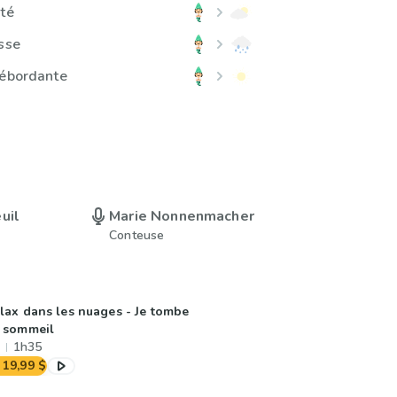
ité
esse
débordante
uil
Marie Nonnenmacher
Conteuse
lax dans les nuages - Je tombe
 sommeil
1h35
19,99 $