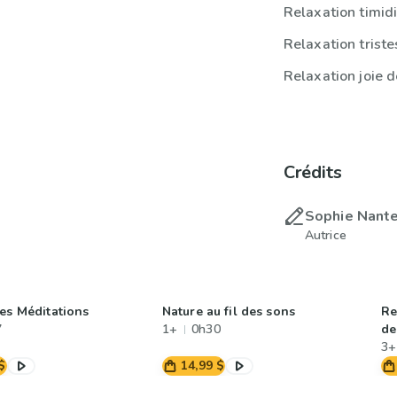
Relaxation timid
Relaxation trist
Relaxation joie 
Crédits
Sophie Nante
Autrice
tes Méditations
Nature au fil des sons
Re
7
1+
0h30
de
3+
$
14,99 $