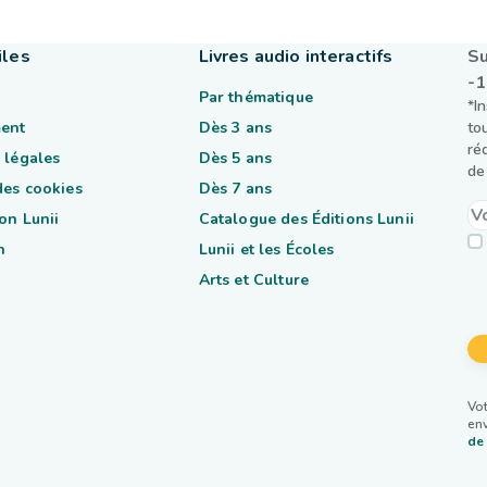
iles
Livres audio interactifs
Su
-
Par thématique
*I
ent
Dès 3 ans
to
ré
 légales
Dès 5 ans
de 
des cookies
Dès 7 ans
on Lunii
Catalogue des Éditions Lunii
n
Lunii et les Écoles
Arts et Culture
Vot
env
de 