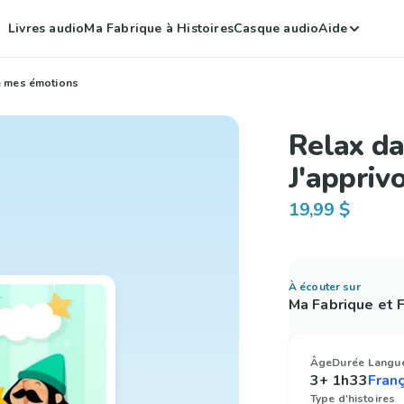
Livres audio
Ma Fabrique à Histoires
Casque audio
Aide
se mes émotions
Relax da
J'appriv
19,99 $
À écouter sur
Ma Fabrique et
Âge
Durée
Langu
3+
1h33
Type d'histoires