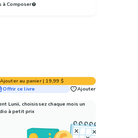
s à Composer
Ajouter au panier
|
19,99 $
Offrir ce livre
Ajouter
nt Lunii, choisissez chaque mois un
io à petit prix