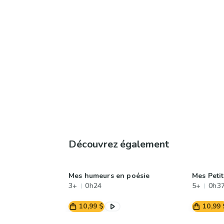
Découvrez également
Mes humeurs en poésie
Mes Peti
3+
0h24
5+
0h3
10,99 $
10,99 