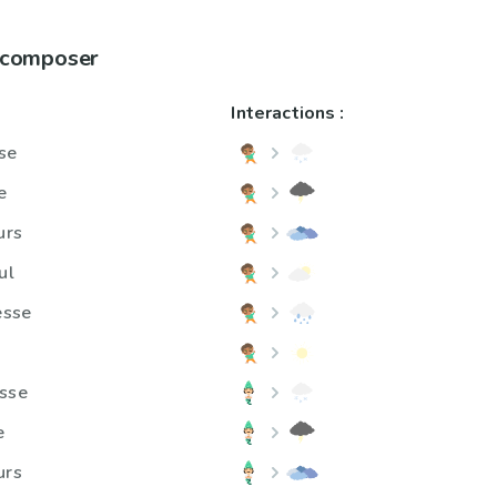
à composer
Interactions :
se
e
urs
ul
esse
isse
e
urs