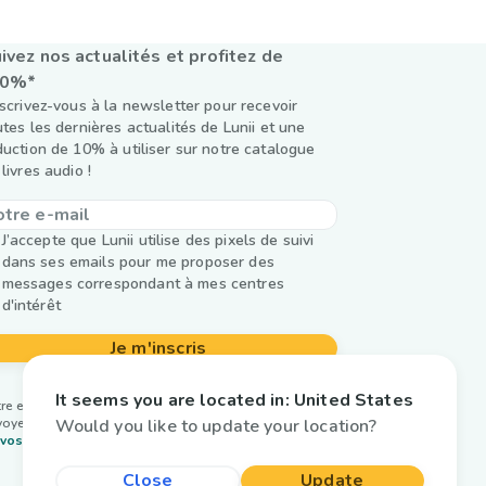
ivez nos actualités et profitez de
10%*
nscrivez-vous à la newsletter pour recevoir
utes les dernières actualités de Lunii et une
duction de 10% à utiliser sur notre catalogue
livres audio !
J’accepte que Lunii utilise des pixels de suivi
dans ses emails pour me proposer des
messages correspondant à mes centres
d'intérêt
Je m'inscris
It seems you are located in:
United States
re email est utilisé par Lunii uniquement pour vous
Would you like to update your location?
oyer notre newsletter. En savoir plus sur la
gestion
vos données et vos droits.
Close
Update