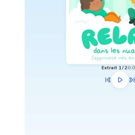
Extrait
1
/
2
0: