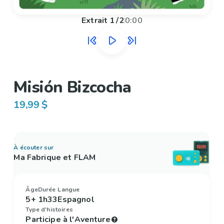
Extrait
1
/
2
0:00
Misión Bizcocha
19,99 $
À écouter sur
Ma Fabrique et FLAM
Âge
Durée
Langue
5+
1h33
Espagnol
Type d'histoires
Participe à l'Aventure