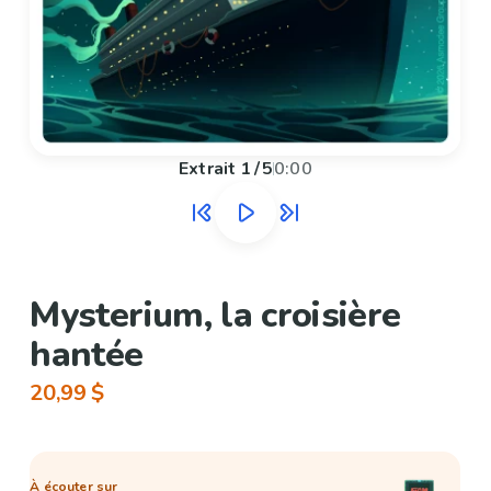
Extrait
1
/
5
0:00
Mysterium, la croisière
hantée
20,99 $
À écouter sur