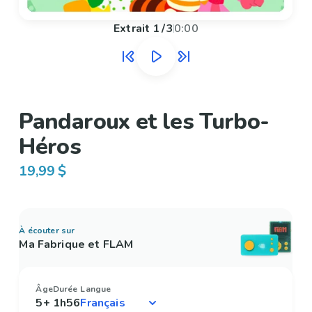
Extrait
1
/
3
0:00
Pandaroux et les Turbo-
Héros
19,99 $
À écouter sur
Ma Fabrique et FLAM
Âge
Durée
Langue
5+
1h56