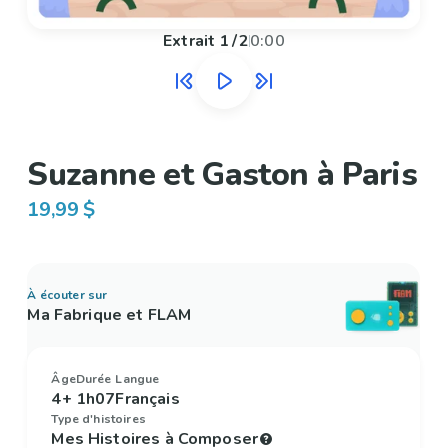
Extrait
1
/
2
0:00
Suzanne et Gaston à Paris
19,99 $
À écouter sur
Ma Fabrique et FLAM
Âge
Durée
Langue
4+
1h07
Français
Type d'histoires
Mes Histoires à Composer