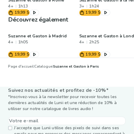
Suzanne et Gaston à Rome
Suzanne et Gaston à la fe
4+
1h13
3+
1h24
19,99 $
19,99 $
Découvrez également
Suzanne et Gaston à Madrid
Suzanne et Gaston à Lond
4+
1h05
4+
2h25
19,99 $
19,99 $
Page d'accueil
Catalogue
Suzanne et Gaston à Paris
Suivez nos actualités et profitez de -10%*
*Inscrivez-vous à la newsletter pour recevoir toutes les
dernières actualités de Lunii et une réduction de 10% à
utiliser sur notre catalogue de livres audio !
J’accepte que Lunii utilise des pixels de suivi dans ses
emails pour me proposer des messages correspondant à