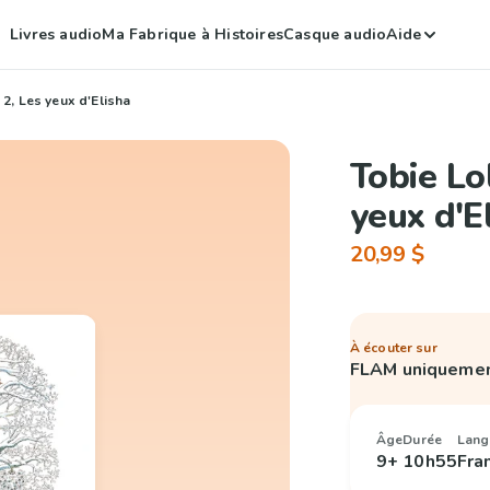
Livres audio
Ma Fabrique à Histoires
Casque audio
Aide
 2, Les yeux d'Elisha
Tobie Lo
yeux d'E
20,99 $
À écouter sur
FLAM uniqueme
Âge
Durée
Lang
9+
10h55
Fra