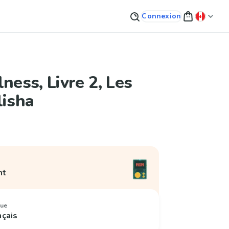
Connexion
lness, Livre 2, Les
lisha
nt
ue
nçais