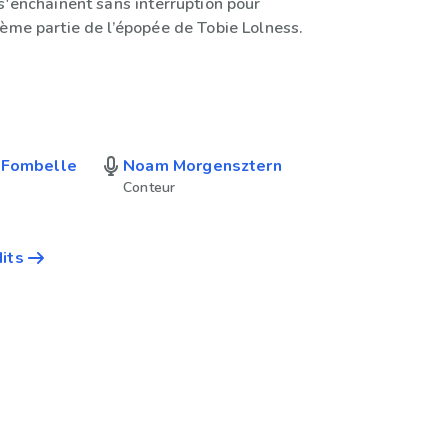
s'enchaînent sans interruption pour
ième partie de l’épopée de Tobie Lolness.
 Fombelle
Noam Morgensztern
Conteur
dits