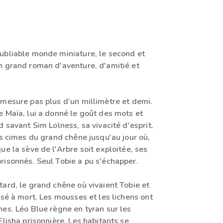
ubliable monde miniature, le second et
n grand roman d'aventure, d'amitié et
 mesure pas plus d’un millimètre et demi.
e Maïa, lui a donné le goût des mots et
d savant Sim Lolness, sa vivacité d'esprit.
es cimes du grand chêne jusqu'au jour où,
ue la sève de l'Arbre soit exploitée, ses
risonnés. Seul Tobie a pu s'échapper.
ard, le grand chêne où vivaient Tobie et
ssé à mort. Les mousses et les lichens ont
es. Léo Blue règne en tyran sur les
Elisha prisonnière. Les habitants se