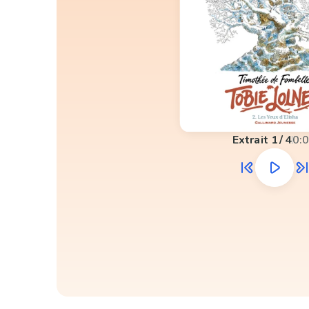
Extrait
1
/
4
0: