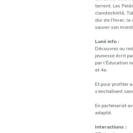
terrent. Les Pelé
clandestinité, Tob
dur de l'hiver, l
sauver son monde
Lunii info :
Découvrez ou red
jeunesse écrit 
par l’Éducation 
et 4e.
Et pour profiter 
s’enchaînent sans
En partenariat av
adapté.
Interactions :