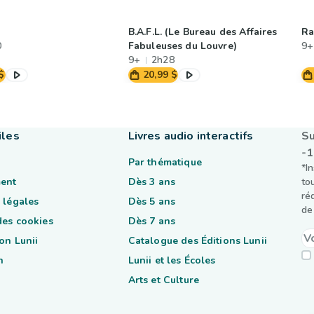
B.A.F.L. (Le Bureau des Affaires
Ra
0
Fabuleuses du Louvre)
9+
9+
2h28
$
20,99 $
iles
Livres audio interactifs
Su
-
Par thématique
*I
ent
Dès 3 ans
to
ré
 légales
Dès 5 ans
de 
des cookies
Dès 7 ans
on Lunii
Catalogue des Éditions Lunii
n
Lunii et les Écoles
Arts et Culture