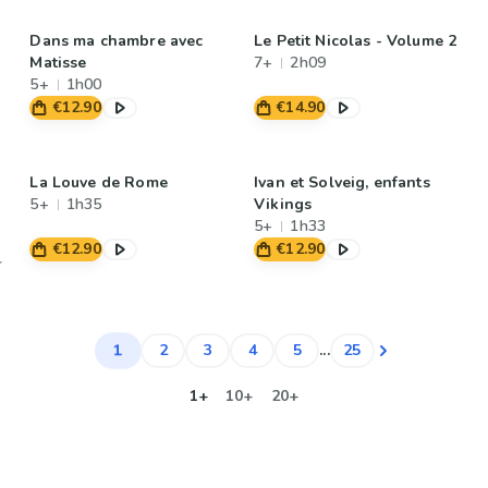
Dans ma chambre avec
Le Petit Nicolas - Volume 2
Matisse
7+
2h09
5+
1h00
€12.90
€14.90
La Louve de Rome
Ivan et Solveig, enfants
5+
1h35
Vikings
5+
1h33
€12.90
€12.90
1
2
3
4
5
...
25
1+
10+
20+