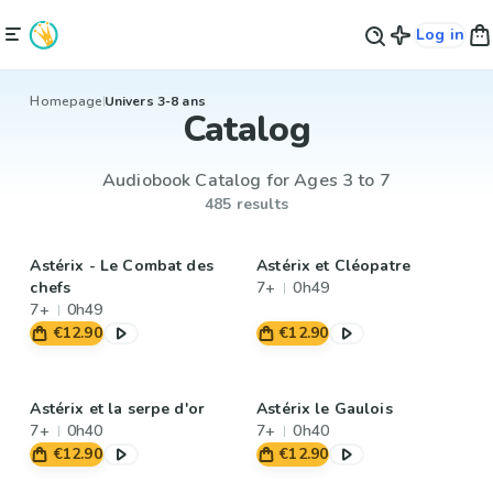
Log in
Homepage
Univers 3-8 ans
Catalog
Audiobook Catalog for Ages 3 to 7
485 results
Astérix - Le Combat des
Astérix et Cléopatre
chefs
7+
0h49
7+
0h49
€12.90
€12.90
Astérix et la serpe d'or
Astérix le Gaulois
7+
0h40
7+
0h40
€12.90
€12.90