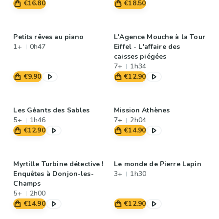
€16.80
€18.50
Petits rêves au piano
L'Agence Mouche à la Tour
1+
0h47
Eiffel - L'affaire des
caisses piégées
7+
1h34
€9.90
€12.90
Les Géants des Sables
Mission Athènes
5+
1h46
7+
2h04
€12.90
€14.90
Myrtille Turbine détective !
Le monde de Pierre Lapin
Enquêtes à Donjon-les-
3+
1h30
Champs
5+
2h00
€14.90
€12.90