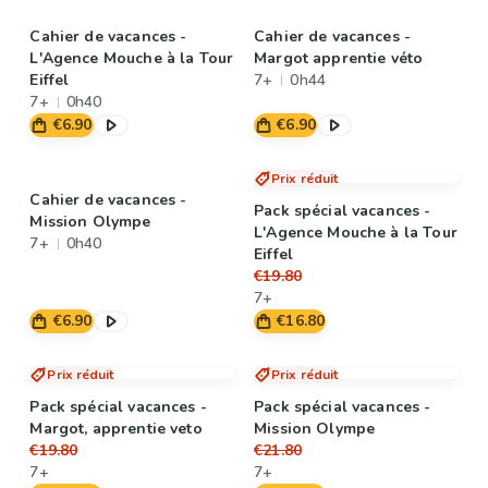
Cahier de vacances -
Cahier de vacances -
L'Agence Mouche à la Tour
Margot apprentie véto
Eiffel
7+
0h44
7+
0h40
€6.90
€6.90
Prix réduit
Cahier de vacances -
Pack spécial vacances -
Mission Olympe
L'Agence Mouche à la Tour
7+
0h40
Eiffel
€19.80
7+
€6.90
€16.80
Prix réduit
Prix réduit
Pack spécial vacances -
Pack spécial vacances -
Margot, apprentie veto
Mission Olympe
€19.80
€21.80
7+
7+