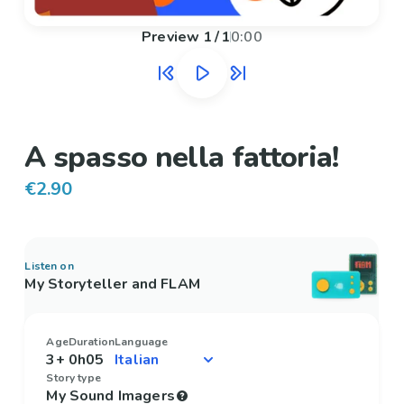
Preview
1
/
1
0:00
A spasso nella fattoria!
€2.90
Listen on
My Storyteller and FLAM
Age
Duration
Language
3+
0h05
Story type
My Sound Imagers