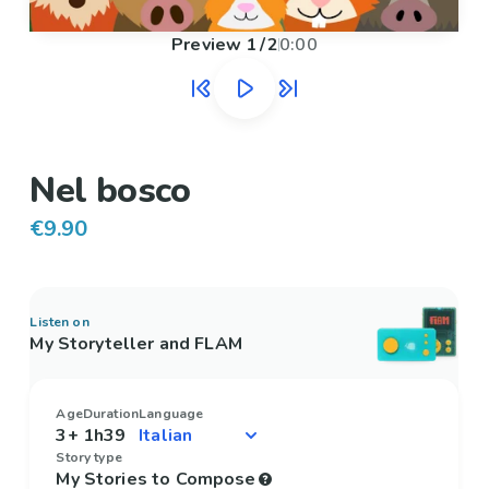
Preview
1
/
2
0:00
Nel bosco
€9.90
Listen on
My Storyteller and FLAM
Age
Duration
Language
3+
1h39
Story type
My Stories to Compose