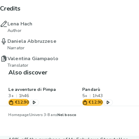
Credits
Lena Hach
Author
Daniela Abbruzzese
Narrator
Valentina Giampaolo
Translator
Also discover
Le avventure di Pimpa
Pandarù
3+
1h46
5+
1h43
€12.90
€12.90
Homepage
Univers 3-8 ans
Nel bosco