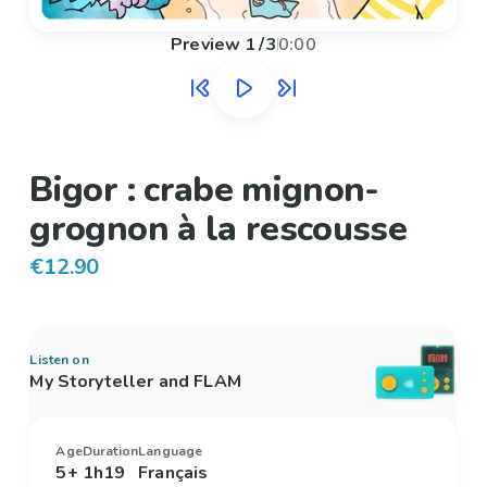
Preview
1
/
3
0:00
Bigor : crabe mignon-
grognon à la rescousse
€12.90
Listen on
My Storyteller and FLAM
Age
Duration
Language
5+
1h19
Français