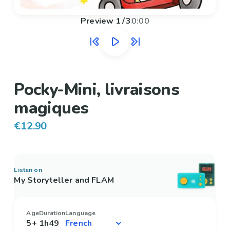
Preview
1
/
3
0:00
Pocky-Mini, livraisons
magiques
€12.90
Listen on
My Storyteller and FLAM
Age
Duration
Language
5+
1h49