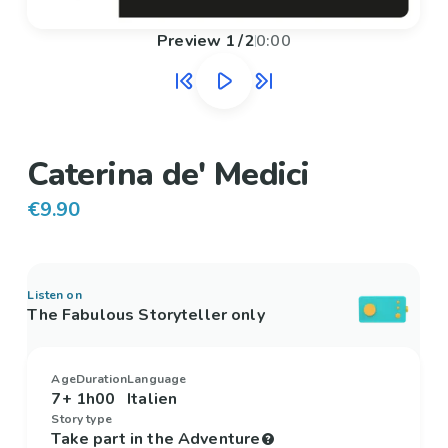
Preview
1
/
2
0:00
Caterina de' Medici
€9.90
Listen on
The Fabulous Storyteller only
Age
Duration
Language
7+
1h00
Italien
Story type
Take part in the Adventure