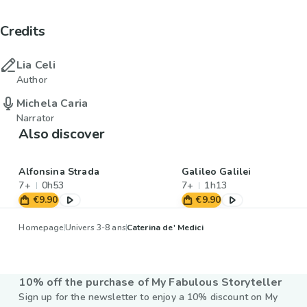
Credits
Lia Celi
Author
Michela Caria
Narrator
Also discover
Alfonsina Strada
Galileo Galilei
7+
0h53
7+
1h13
€9.90
€9.90
Homepage
Univers 3-8 ans
Caterina de' Medici
10% off the purchase of My Fabulous Storyteller
Sign up for the newsletter to enjoy a 10% discount on My