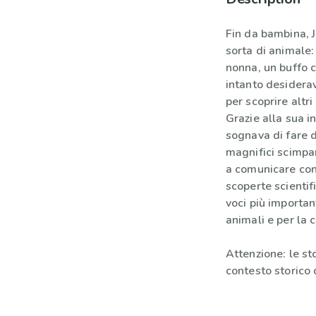
Fin da bambina, 
sorta di animale:
nonna, un buffo 
intanto desiderav
per scoprire altri
Grazie alla sua i
sognava di fare d
magnifici scimpa
a comunicare con 
scoperte scientif
voci più important
animali e per la 
Attenzione: le s
contesto storico 