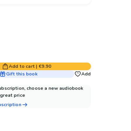
Add to cart
|
€9.90
Gift this book
Add
subscription, choose a new audiobook
great price
bscription