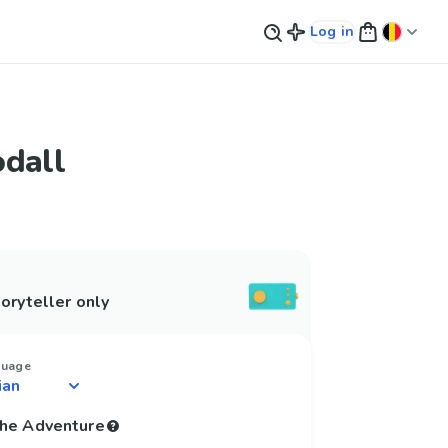
Log in
odall
oryteller only
guage
 the Adventure