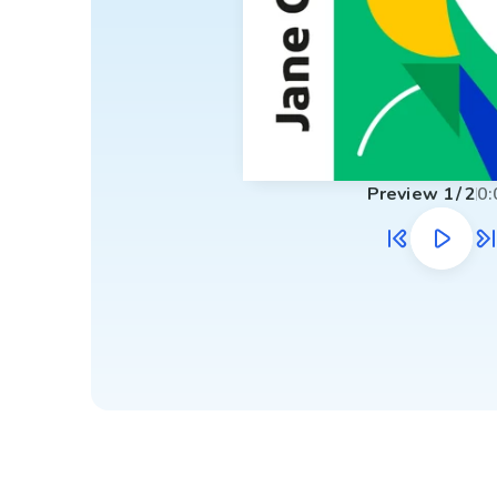
Preview
1
/
2
0: