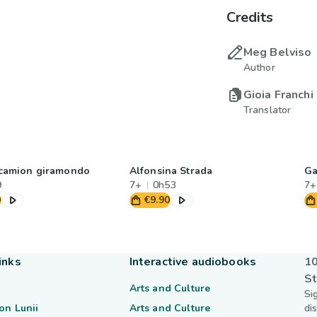
Credits
Meg Belviso
Author
Gioia Franchi
Translator
l camion giramondo
Alfonsina Strada
Ga
9
7+
0h53
7+
0
€9.90
inks
Interactive audiobooks
10
St
Arts and Culture
Si
on Lunii
Arts and Culture
di