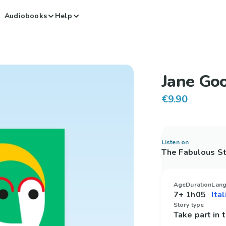
Audiobooks
Help
Jane Go
€9.90
Listen on
The Fabulous St
Age
Duration
Lan
7+
1h05
Story type
Take part in