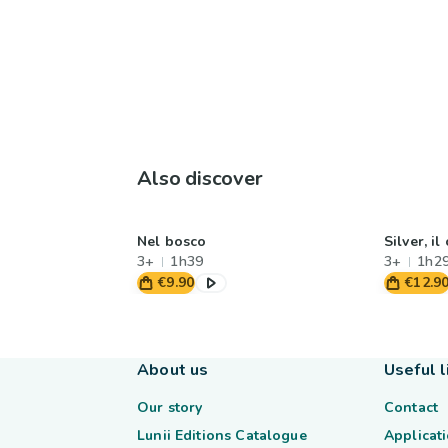
Also discover
Nel bosco
Silver, i
3+
1h39
3+
1h2
€9.90
€12.9
About us
Useful l
Our story
Contact
Lunii Editions Catalogue
Applicati