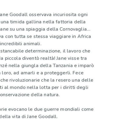
Jane Goodall osservava incuriosita ogni
 una timida gallina nella fattoria della
cane su una spiaggia della Cornovaglia…
a con tutta se stessa viaggiare in Africa
 incredibili animali.
nstancabile determinazione, il lavoro che
a piccola diventò realtà! Jane visse tra
nzé nella giungla della Tanzania e imparò
loro, ad amarli e a proteggerli. Fece
iche rivoluzionarie che la resero una delle
i al mondo nella lotta per i diritti degli
conservazione della natura.
torie evocano le due guerre mondiali come
della vita di Jane Goodall.