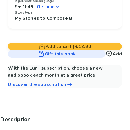
Age
Duration
Language
5+
1h49
Story type
My Stories to Compose
Add to cart
|
€12.90
Gift this book
Add
With the Lunii subscription, choose a new
audiobook each month at a great price
Discover the subscription
Description