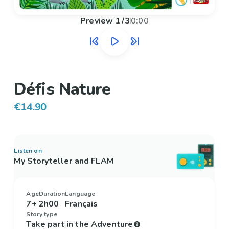
Preview
1
/
3
0:00
Défis Nature
€14.90
Listen on
My Storyteller and FLAM
Age
Duration
Language
7+
2h00
Français
Story type
Take part in the Adventure