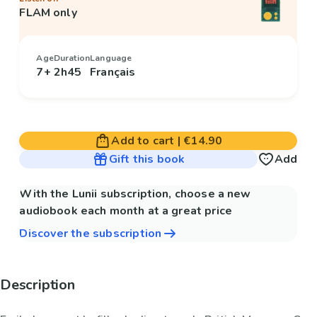
FLAM only
Age
Duration
Language
7+
2h45
Français
Add to cart
|
€14.90
Gift this book
Add
With the Lunii subscription, choose a new
audiobook each month at a great price
Discover the subscription
Description