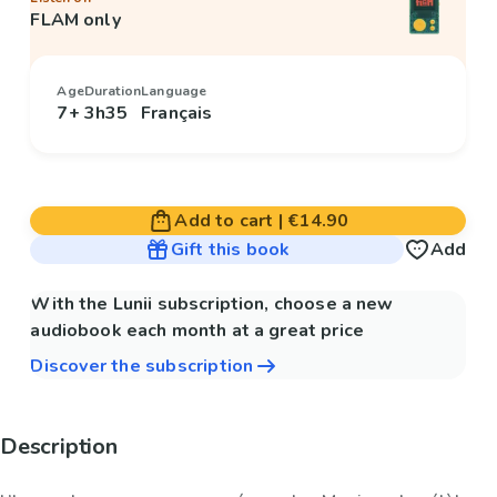
FLAM only
Age
Duration
Language
7+
3h35
Français
Add to cart
|
€14.90
Gift this book
Add
With the Lunii subscription, choose a new
audiobook each month at a great price
Discover the subscription
Description