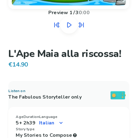
Preview
1
/
3
0:00
L'Ape Maia alla riscossa!
€14.90
Listen on
The Fabulous Storyteller only
Age
Duration
Language
5+
2h39
Story type
My Stories to Compose