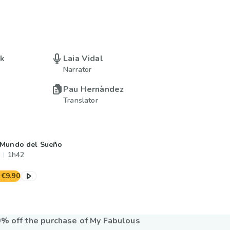
uk
Laia Vidal
Narrator
Pau Hernàndez
Translator
 Mundo del Sueño
1h42
€9.90
% off the purchase of My Fabulous