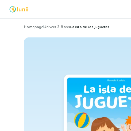
Homepage
Univers 3-8 ans
La isla de los juguetes