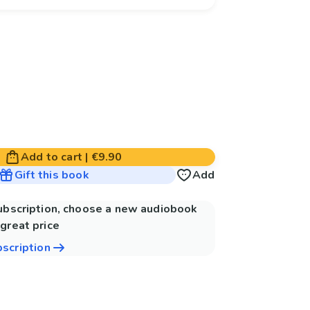
Add to cart
|
€9.90
Gift this book
Add
subscription, choose a new audiobook
great price
bscription