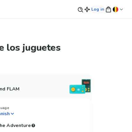
Log in
de los juguetes
and FLAM
guage
 the Adventure