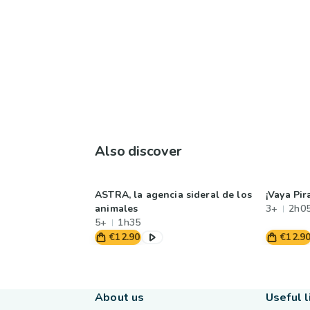
Also discover
ASTRA, la agencia sideral de los
¡Vaya Pir
animales
3+
2h0
5+
1h35
€12.90
€12.9
About us
Useful l