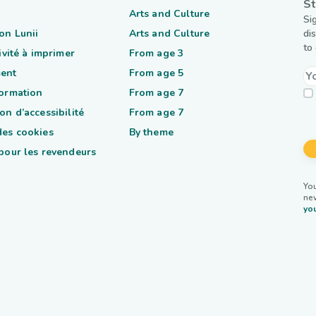
St
Arts and Culture
Si
on Lunii
Arts and Culture
di
to
tivité à imprimer
From age 3
ent
From age 5
formation
From age 7
on d’accessibilité
From age 7
des cookies
By theme
 pour les revendeurs
You
ne
you