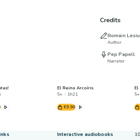
Credits
Romain Lesi
Author
Pep Papell
Narrator
atas!
El Reino Arcoíris
El
5
5+
1h21
5+
0
€9.90
inks
Interactive audiobooks
10