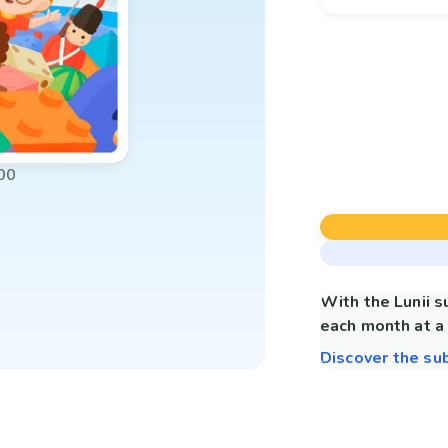
00
With the Lunii 
each month at a 
Discover the su