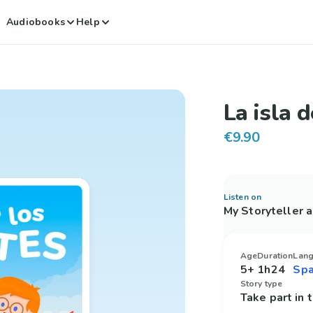
Audiobooks
Help
La isla 
€9.90
Listen on
My Storyteller 
Age
Duration
Lan
5+
1h24
Story type
Take part in