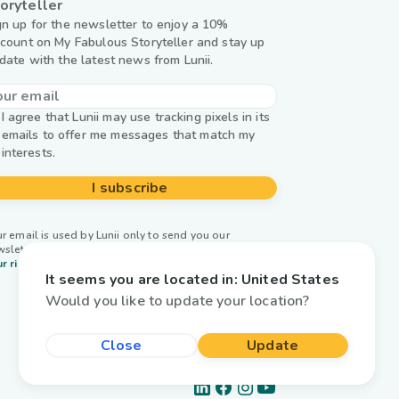
oryteller
gn up for the newsletter to enjoy a 10%
scount on My Fabulous Storyteller and stay up
 date with the latest news from Lunii.
I agree that Lunii may use tracking pixels in its
emails to offer me messages that match my
interests.
I subscribe
r email is used by Lunii only to send you our
wsletter. Learn more about
managing your data and
r rights.
It seems you are located in:
United States
Would you like to update your location?
Close
Update