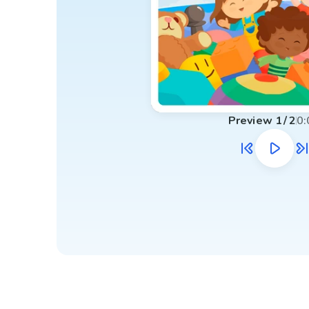
Preview
1
/
2
0: