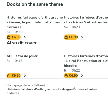
Books on the same theme
Histoires farfelues d'orthographe
Histoires farfelues d'ort
- Genou, le petit hibou et autres
- Les frères S et autres his
histoires
5+
0h23
5+
0h39
€6.90
€6.90
Also discover
ABC, à toi de jouer !
Histoires farfelues d'ort
5+
0h48
- Le roi Ponctuation et aut
histoire
5+
0h22
€9.90
€6.90
Homepage
Univers 3-8 ans
Histoires farfelues d'orthographe - Le dragon É-ou-er et autres
histoires