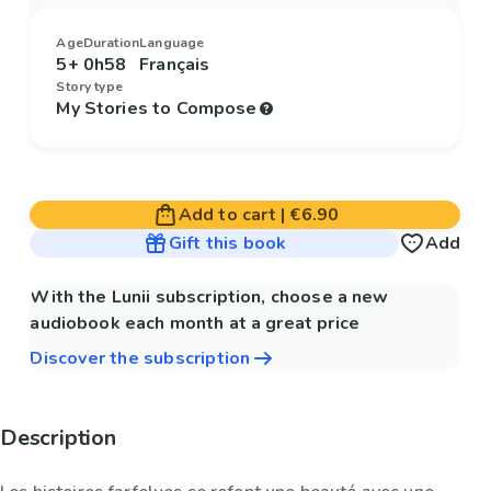
Age
Duration
Language
5+
0h58
Français
Story type
My Stories to Compose
Add to cart
|
€6.90
Gift this book
Add
With the Lunii subscription, choose a new
audiobook each month at a great price
Discover the subscription
Description