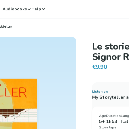
Audiobooks
Help
ckteller
Le stori
Signor R
€9.90
Listen on
My Storyteller 
Age
Duration
Lan
5+
1h53
Ita
Story type