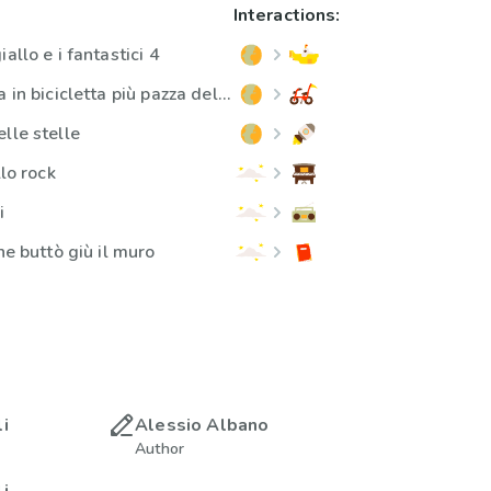
Interactions:
allo e i fantastici 4
Freddie e la corsa in bicicletta più pazza del mondo
lle stelle
llo rock
i
he buttò giù il muro
i
Alessio Albano
Author