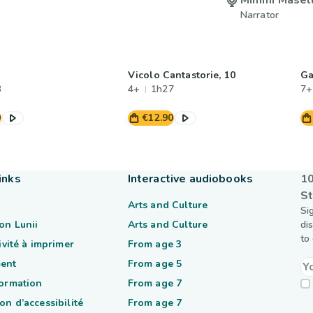
Mimmi Masell
Narrator
Vicolo Cantastorie, 10
Ga
3
4+
1h27
7+
0
€12.90
inks
Interactive audiobooks
10
St
Arts and Culture
Si
on Lunii
Arts and Culture
di
to
tivité à imprimer
From age 3
ent
From age 5
formation
From age 7
on d’accessibilité
From age 7