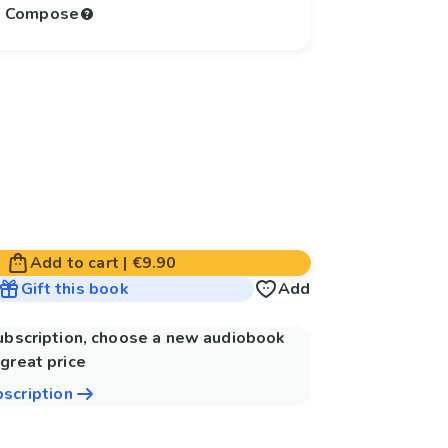
to Compose
Add to cart
|
€9.90
Gift this book
Add
subscription, choose a new audiobook
great price
bscription