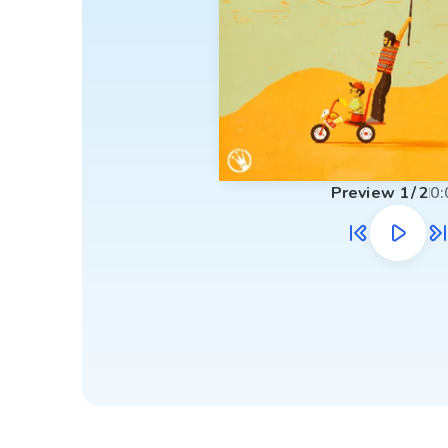
Preview
1
/
2
0: