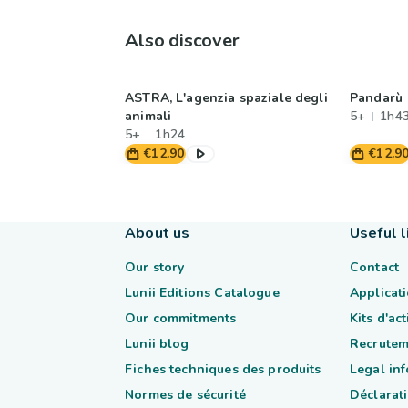
Also discover
ASTRA, L'agenzia spaziale degli
Pandarù
animali
5+
1h4
5+
1h24
€12.90
€12.9
About us
Useful l
Our story
Contact
Lunii Editions Catalogue
Applicati
Our commitments
Kits d'ac
Lunii blog
Recrutem
Fiches techniques des produits
Legal in
Normes de sécurité
Déclarati