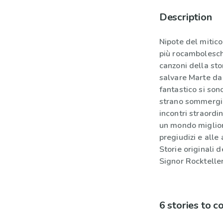
Description
Nipote del mitico 
più rocambolesche
canzoni della st
salvare Marte da 
fantastico si son
strano sommergib
incontri straordin
un mondo miglior
pregiudizi e alle
Storie originali 
Signor Rockteller
6 stories to 