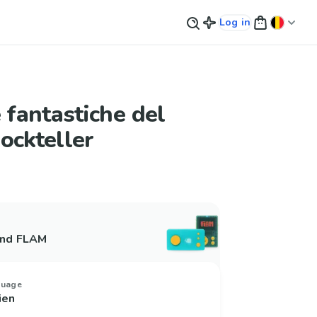
Log in
e fantastiche del
ockteller
and FLAM
guage
lien