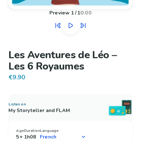
Preview
1
/
1
0:00
Les Aventures de Léo –
Les 6 Royaumes
€9.90
Listen on
My Storyteller and FLAM
Age
Duration
Language
5+
1h08