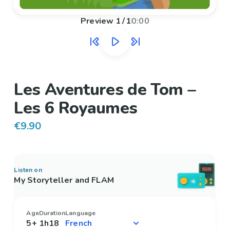
Preview
1
/
1
0:00
Les Aventures de Tom –
Les 6 Royaumes
€9.90
Listen on
My Storyteller and FLAM
Age
Duration
Language
5+
1h18