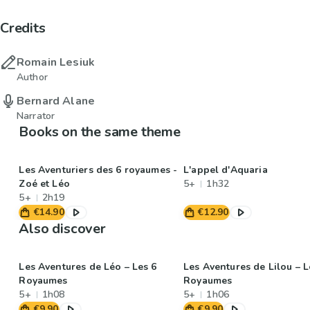
Credits
Romain Lesiuk
Author
Bernard Alane
Narrator
Books on the same theme
Les Aventuriers des 6 royaumes -
L'appel d'Aquaria
Zoé et Léo
5+
1h32
5+
2h19
€14.90
€12.90
Also discover
Les Aventures de Léo – Les 6
Les Aventures de Lilou – L
Royaumes
Royaumes
5+
1h08
5+
1h06
€9.90
€9.90