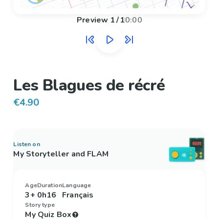
Preview
1
/
1
0:00
Les Blagues de récré
€4.90
Listen on
My Storyteller and FLAM
Age
Duration
Language
3+
0h16
Français
Story type
My Quiz Box