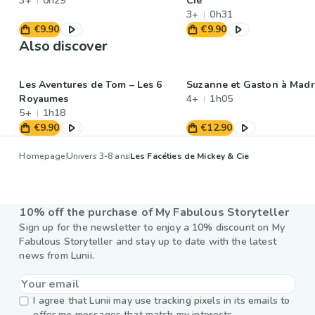
3+
0h29
Cie
3+
0h31
€9.90
€9.90
Also discover
Les Aventures de Tom – Les 6
Suzanne et Gaston à Madr
Royaumes
4+
1h05
5+
1h18
€9.90
€12.90
Homepage
Univers 3-8 ans
Les Facéties de Mickey & Cie
10% off the purchase of My Fabulous Storyteller
Sign up for the newsletter to enjoy a 10% discount on My
Fabulous Storyteller and stay up to date with the latest
news from Lunii.
I agree that Lunii may use tracking pixels in its emails to
offer me messages that match my interests.