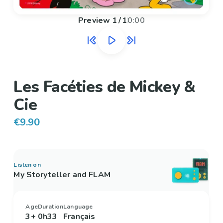
Preview
1
/
1
0:00
Les Facéties de Mickey &
Cie
€9.90
Listen on
My Storyteller and FLAM
Age
Duration
Language
3+
0h33
Français