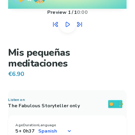
Preview
1
/
1
0:00
Mis pequeñas
meditaciones
€6.90
Listen on
The Fabulous Storyteller only
Age
Duration
Language
5+
0h37