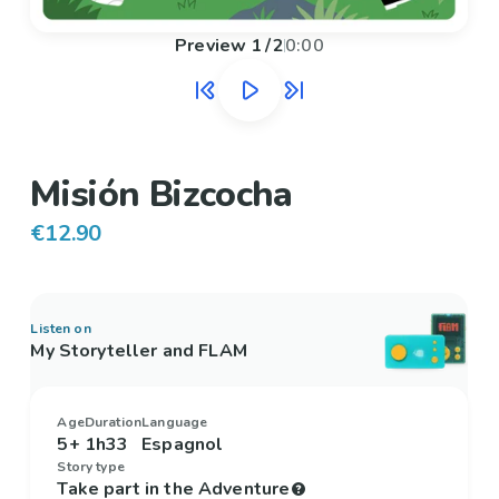
Preview
1
/
2
0:00
Misión Bizcocha
€12.90
Listen on
My Storyteller and FLAM
Age
Duration
Language
5+
1h33
Espagnol
Story type
Take part in the Adventure