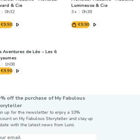
vard & Cie
Lumineuse & Cie
0h32
3+
0h38
€9.90
€9.90
s Aventures de Léo – Les 6
yaumes
1h08
€9.90
% off the purchase of My Fabulous
oryteller
gn up for the newsletter to enjoy a 10%
scount on My Fabulous Storyteller and stay up
 date with the latest news from Lunii.