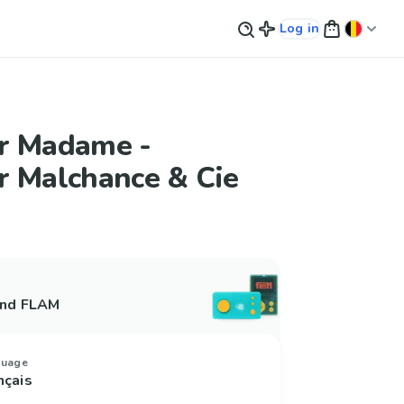
Log in
r Madame -
r Malchance & Cie
and FLAM
guage
nçais