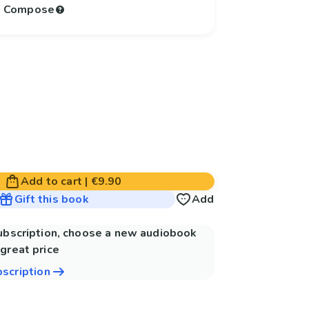
to Compose
Add to cart
|
€9.90
Gift this book
Add
subscription, choose a new audiobook
great price
bscription