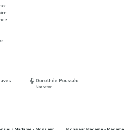
eux
ire
nce
e
eaves
Dorothée Pousséo
Narrator
nsieur Madame - Monsieur
Monsieur Madame - Madame