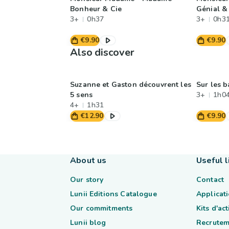
Bonheur & Cie
Génial &
3+
0h37
3+
0h3
€9.90
€9.90
Also discover
Suzanne et Gaston découvrent les
Sur les b
5 sens
3+
1h0
4+
1h31
€12.90
€9.90
About us
Useful l
Our story
Contact
Lunii Editions Catalogue
Applicati
Our commitments
Kits d'ac
Lunii blog
Recrutem