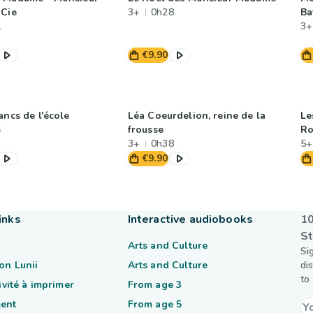
 Cie
3+
0h28
Ba
1
3+
€9.90
ancs de l'école
Léa Coeurdelion, reine de la
Le
4
frousse
Ro
3+
0h38
5+
€9.90
inks
Interactive audiobooks
10
St
Arts and Culture
Si
on Lunii
Arts and Culture
di
to
tivité à imprimer
From age 3
ent
From age 5