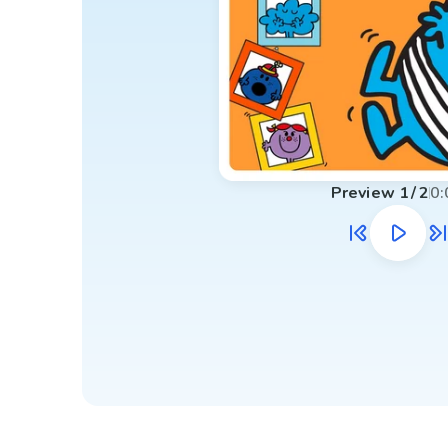
Preview
1
/
2
0: