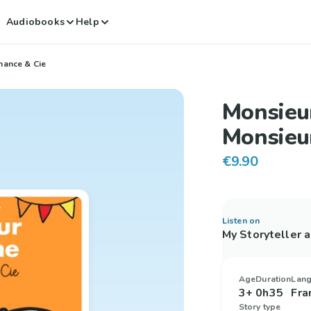
Audiobooks
Help
hance & Cie
Monsieu
Monsieu
€9.90
Listen on
My Storyteller 
Age
Duration
Lan
3+
0h35
Fra
Story type