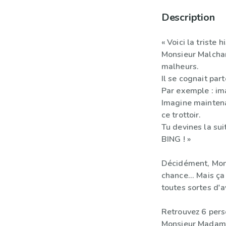
Description
« Voici la triste
Monsieur Malchanc
malheurs.
Il se cognait part
Par exemple : im
Imagine mainten
ce trottoir.
Tu devines la su
BING ! »
Décidément, Mon
chance... Mais ç
toutes sortes d'a
Retrouvez 6 pers
Monsieur Madam