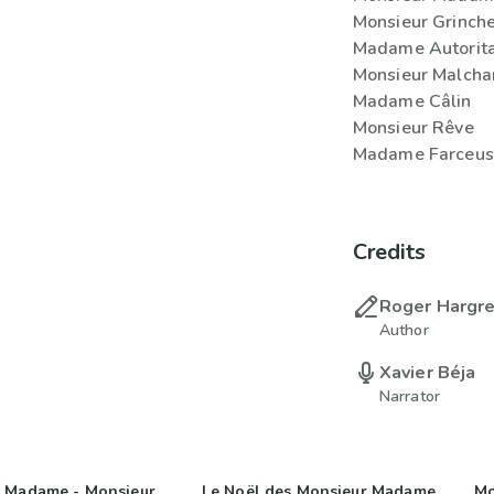
Monsieur Grinch
Madame Autorita
Monsieur Malcha
Madame Câlin
Monsieur Rêve
Madame Farceus
Credits
Roger Hargr
Author
Xavier Béja
Narrator
 Madame - Monsieur
Le Noël des Monsieur Madame
Mo