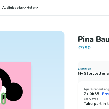
Audiobooks
Help
Pina Ba
€9.90
Listen on
My Storyteller 
Age
Duration
Lan
7+
0h55
Story type
Take part in