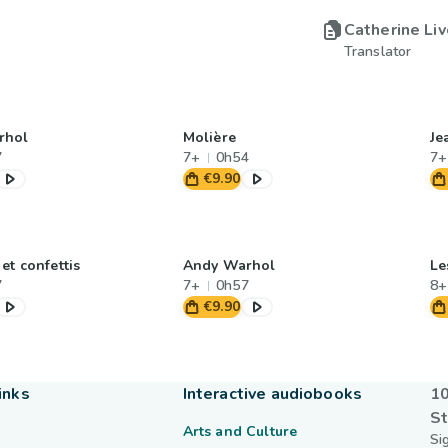
Catherine Liv
Translator
rhol
Molière
Je
7
7+
0h54
7+
€9.90
et confettis
Andy Warhol
Le
7
7+
0h57
8+
€9.90
inks
Interactive audiobooks
10
St
Arts and Culture
Si