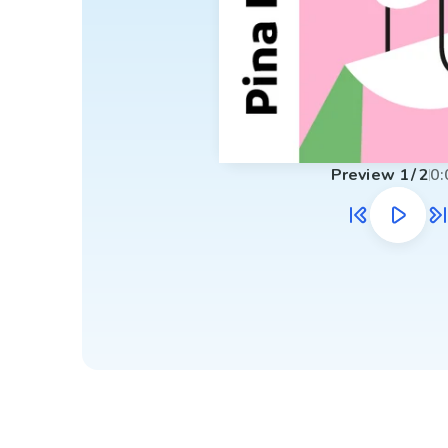
Preview
1
/
2
0: