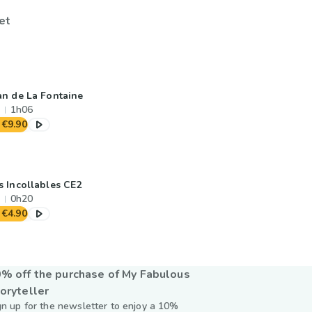
et
an de La Fontaine
1h06
€9.90
s Incollables CE2
0h20
€4.90
% off the purchase of My Fabulous
oryteller
gn up for the newsletter to enjoy a 10%