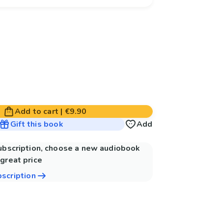
Add to cart
|
€9.90
Gift this book
Add
subscription, choose a new audiobook
great price
bscription