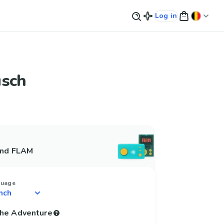
Log in
usch
and FLAM
guage
 the Adventure