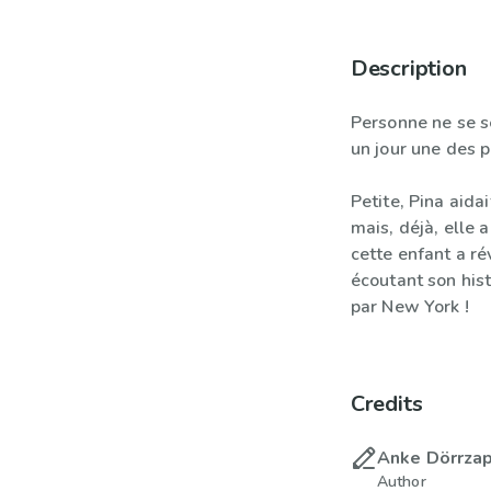
Description
Personne ne se s
un jour une des 
Petite, Pina aida
mais, déjà, elle 
cette enfant a r
écoutant son his
par New York !
Credits
Anke Dörrza
Author