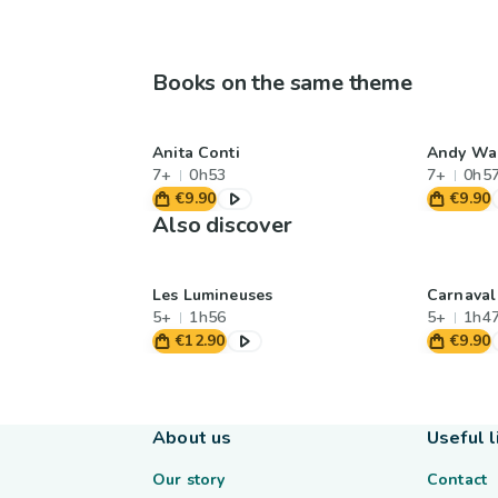
Books on the same theme
Anita Conti
Andy Wa
7+
0h53
7+
0h5
€9.90
€9.90
Also discover
Les Lumineuses
Carnaval 
5+
1h56
5+
1h4
€12.90
€9.90
About us
Useful l
Our story
Contact