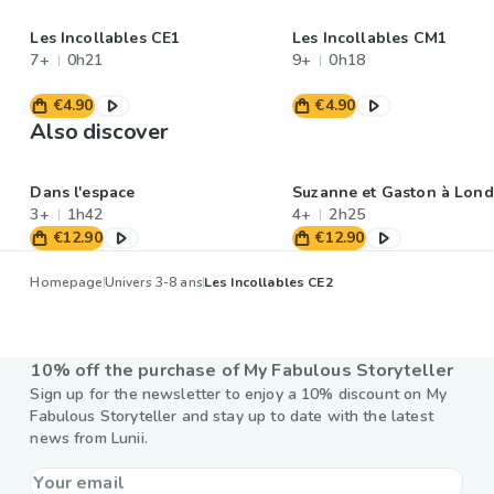
Les Incollables CE1
Les Incollables CM1
7+
0h21
9+
0h18
€4.90
€4.90
Also discover
Dans l'espace
Suzanne et Gaston à Lond
3+
1h42
4+
2h25
€12.90
€12.90
Homepage
Univers 3-8 ans
Les Incollables CE2
10% off the purchase of My Fabulous Storyteller
Sign up for the newsletter to enjoy a 10% discount on My
Fabulous Storyteller and stay up to date with the latest
news from Lunii.