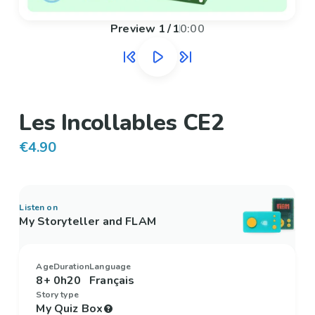
Preview
1
/
1
0:00
Les Incollables CE2
€4.90
Listen on
My Storyteller and FLAM
Age
Duration
Language
8+
0h20
Français
Story type
My Quiz Box