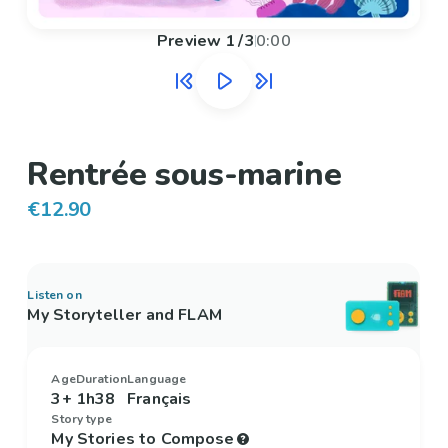
Preview
1
/
3
0:00
Rentrée sous-marine
€12.90
Listen on
My Storyteller and FLAM
Age
Duration
Language
3+
1h38
Français
Story type
My Stories to Compose