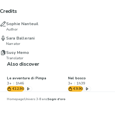
Credits
Sophie Nanteuil
Author
Sara Ballerani
Narrator
Susy Memo
Translator
Also discover
Le avventure di Pimpa
Nel bosco
3+
1h46
3+
1h39
€12.90
€9.90
Homepage
Univers 3-8 ans
Sogni d'oro