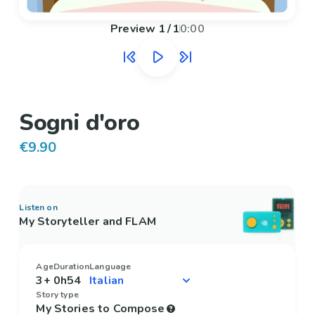
Preview
1
/
1
0:00
Sogni d'oro
€9.90
Listen on
My Storyteller and FLAM
Age
Duration
Language
3+
0h54
Story type
My Stories to Compose