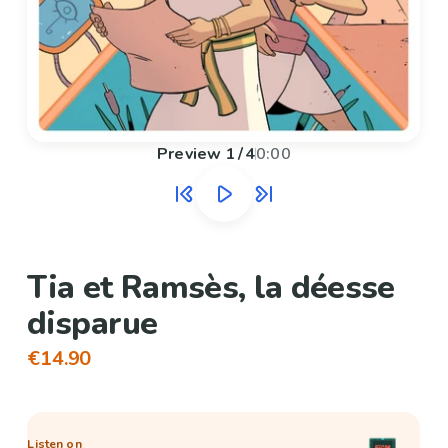
Preview
1
/
4
0:00
Tia et Ramsès, la déesse
disparue
€14.90
Listen on