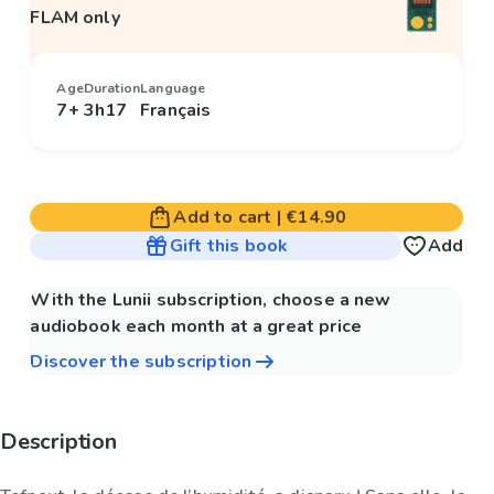
FLAM only
Age
Duration
Language
7+
3h17
Français
Add to cart
|
€14.90
Gift this book
Add
With the Lunii subscription, choose a new
audiobook each month at a great price
Discover the subscription
Description