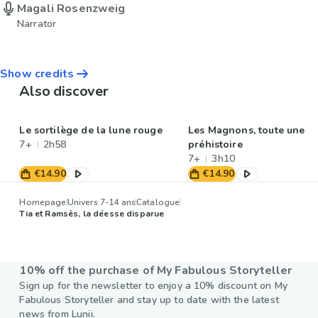
Magali Rosenzweig
Narrator
Show credits
Also discover
Le sortilège de la lune rouge
Les Magnons, toute une
7+
2h58
préhistoire
7+
3h10
€14.90
€14.90
Homepage
Univers 7-14 ans
Catalogue
Tia et Ramsès, la déesse disparue
10% off the purchase of My Fabulous Storyteller
Sign up for the newsletter to enjoy a 10% discount on My
Fabulous Storyteller and stay up to date with the latest
news from Lunii.