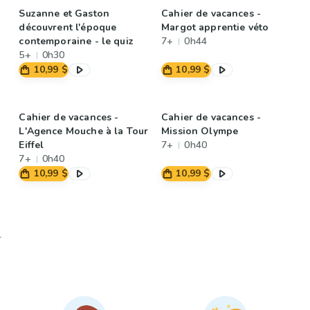
Suzanne et Gaston
Cahier de vacances -
découvrent l'époque
Margot apprentie véto
contemporaine - le quiz
7+
0h44
5+
0h30
10,99 $
10,99 $
Cahier de vacances -
Cahier de vacances -
L'Agence Mouche à la Tour
Mission Olympe
Eiffel
7+
0h40
7+
0h40
10,99 $
10,99 $