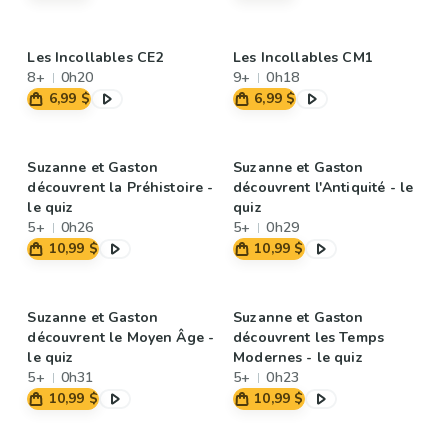
Les Incollables CE2
Les Incollables CM1
8+
0h20
9+
0h18
6,99 $
6,99 $
Suzanne et Gaston
Suzanne et Gaston
découvrent la Préhistoire -
découvrent l'Antiquité - le
le quiz
quiz
5+
0h26
5+
0h29
10,99 $
10,99 $
Suzanne et Gaston
Suzanne et Gaston
découvrent le Moyen Âge -
découvrent les Temps
le quiz
Modernes - le quiz
5+
0h31
5+
0h23
10,99 $
10,99 $