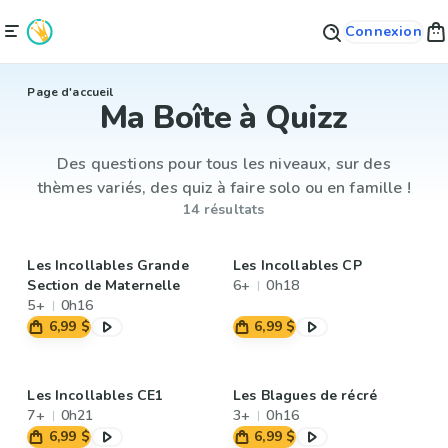
Connexion
Page d'accueil
Ma Boîte à Quizz
Des questions pour tous les niveaux, sur des
thèmes variés, des quiz à faire solo ou en famille !
14 résultats
Les Incollables Grande
Les Incollables CP
Section de Maternelle
6+
0h18
5+
0h16
6,99 $
6,99 $
Les Incollables CE1
Les Blagues de récré
7+
0h21
3+
0h16
6,99 $
6,99 $