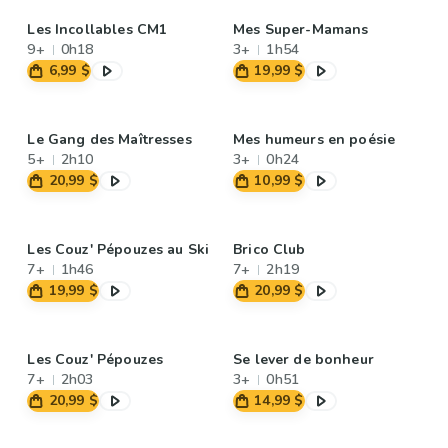
Les Incollables CM1
Mes Super-Mamans
9+
0h18
3+
1h54
6,99 $
19,99 $
Le Gang des Maîtresses
Mes humeurs en poésie
5+
2h10
3+
0h24
20,99 $
10,99 $
Les Couz' Pépouzes au Ski
Brico Club
7+
1h46
7+
2h19
19,99 $
20,99 $
Les Couz' Pépouzes
Se lever de bonheur
7+
2h03
3+
0h51
20,99 $
14,99 $