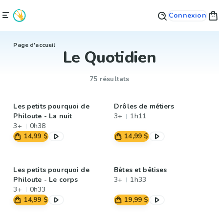
Connexion
Page d'accueil
Le Quotidien
75 résultats
Les petits pourquoi de
Drôles de métiers
Philoute - La nuit
3+
1h11
3+
0h38
14,99 $
14,99 $
Les petits pourquoi de
Bêtes et bêtises
Philoute - Le corps
3+
1h33
3+
0h33
14,99 $
19,99 $