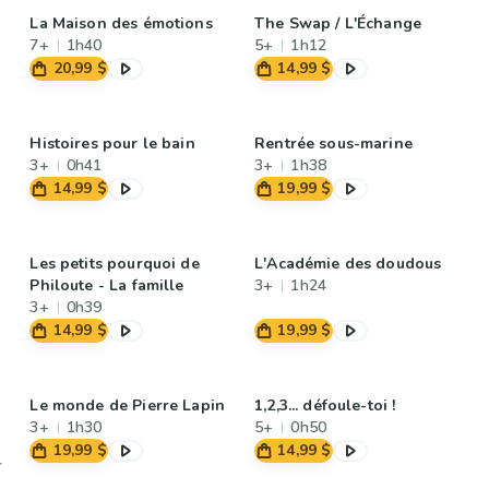
La Maison des émotions
The Swap / L'Échange
7+
1h40
5+
1h12
20,99 $
14,99 $
Histoires pour le bain
Rentrée sous-marine
3+
0h41
3+
1h38
14,99 $
19,99 $
Les petits pourquoi de
L'Académie des doudous
Philoute - La famille
3+
1h24
3+
0h39
14,99 $
19,99 $
Le monde de Pierre Lapin
1,2,3... défoule-toi !
3+
1h30
5+
0h50
19,99 $
14,99 $