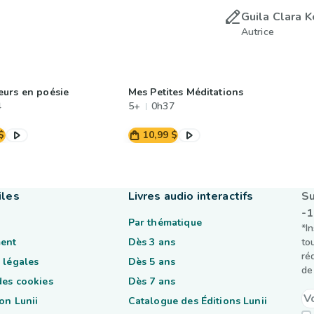
Guila Clara 
Autrice
urs en poésie
Mes Petites Méditations
4
5+
0h37
$
10,99 $
iles
Livres audio interactifs
Su
-
Par thématique
*I
ent
Dès 3 ans
to
ré
 légales
Dès 5 ans
de 
des cookies
Dès 7 ans
on Lunii
Catalogue des Éditions Lunii