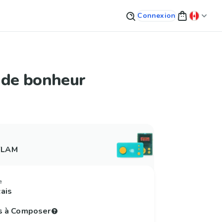
Connexion
 de bonheur
 FLAM
e
çais
s à Composer