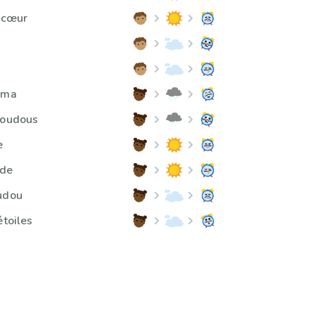
e cœur
ama
doudous
e
de
udou
étoiles