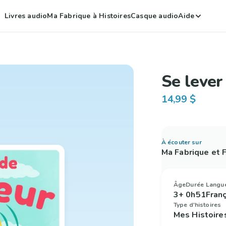
Livres audio
Ma Fabrique à Histoires
Casque audio
Aide
Se lever
14,99 $
À écouter sur
Ma Fabrique et
Âge
Durée
Langu
3+
0h51
Fran
Type d'histoires
Mes Histoire