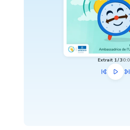
Extrait
1
/
3
0: