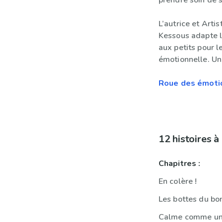
prendre soin de s
L’autrice et Arti
Kessous adapte l
aux petits pour l
émotionnelle. Un
Roue des émoti
12 histoires 
Chapitres :
En colère !
Les bottes du bo
Calme comme un