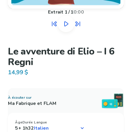
Extrait
1
/
1
0:00
Le avventure di Elio – I 6
Regni
14,99 $
À écouter sur
Ma Fabrique et FLAM
Âge
Durée
Langue
5+
1h32