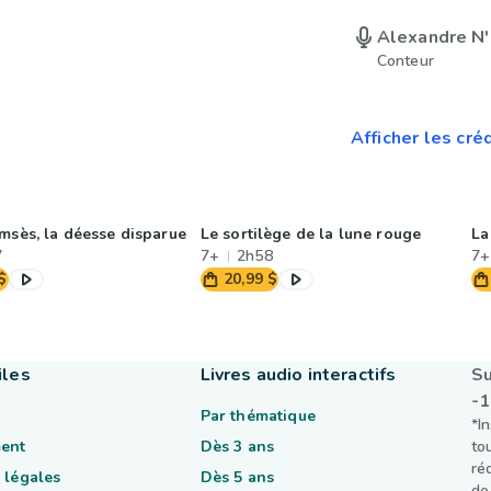
Alexandre N
Conteur
Afficher les cré
msès, la déesse disparue
Le sortilège de la lune rouge
La
7
7+
2h58
7+
$
20,99 $
iles
Livres audio interactifs
Su
-
Par thématique
*I
ent
Dès 3 ans
to
ré
 légales
Dès 5 ans
de 