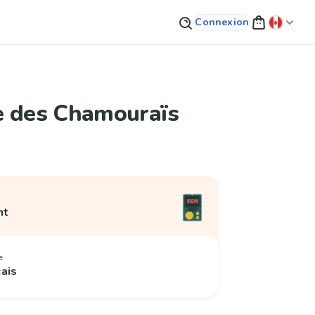
Connexion
e des Chamouraïs
nt
e
çais