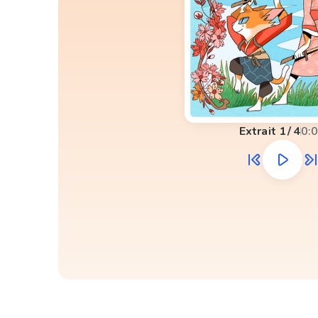
Extrait
1
/
4
0: