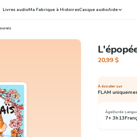
Livres audio
Ma Fabrique à Histoires
Casque audio
Aide
ouraïs
L'épopé
20,99 $
À écouter sur
FLAM uniqueme
Âge
Durée
Langu
7+
3h13
Fran