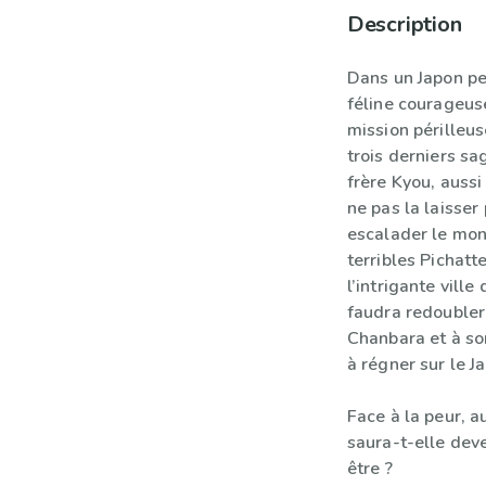
Description
Dans un Japon pe
féline courageuse
mission périlleu
trois derniers sa
frère Kyou, aussi
ne pas la laisser
escalader le mon
terribles Pichatt
l’intrigante ville
faudra redoubler 
Chanbara et à so
à régner sur le J
Face à la peur, a
saura-t-elle deve
être ?